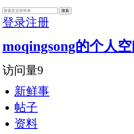
搜索
登录
注册
moqingsong的个人
访问量
9
新鲜事
帖子
资料