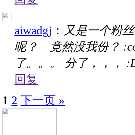
aiwadgj
：
又是一个粉丝
呢？ 竟然没我份？ :c
了。。。 分了，，， :
回复
1
2
下一页 »