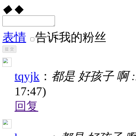
◆
◆
表情
告诉我的粉丝
提 交
tqyjk
：
都是 好孩子 啊 :D
17:47)
回复