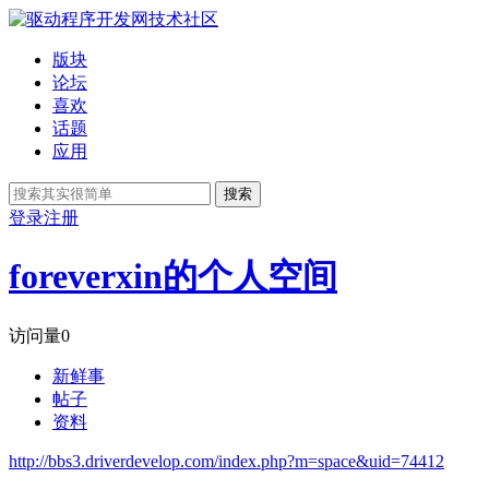
版块
论坛
喜欢
话题
应用
搜索
登录
注册
foreverxin的个人空间
访问量
0
新鲜事
帖子
资料
http://bbs3.driverdevelop.com/index.php?m=space&uid=74412