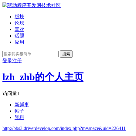
版块
论坛
喜欢
话题
应用
搜索
登录
注册
lzh_zhb的个人主页
访问量
1
新鲜事
帖子
资料
http://bbs3.driverdevelop.com/index.php?m=space&uid=226411