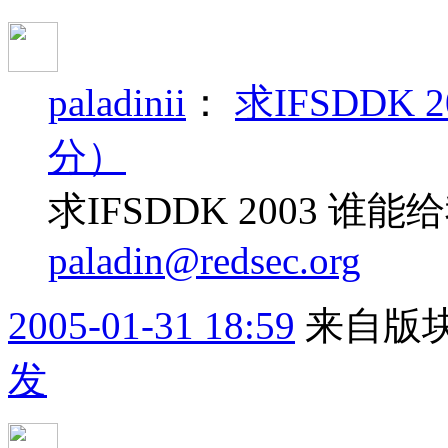
paladinii
：
求IFSDDK
分）
求IFSDDK 2003 
paladin@redsec.org
2005-01-31 18:59
来自版块
发