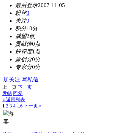
最后登录
2007-11-05
粉丝
0
关注
0
积分
10分
威望
2点
贡献值
0点
好评度
1点
原创分
0分
专家分
0分
加关注
写私信
上一页
下一页
发帖
回复
« 返回列表
1
2
3
4
...6
下一页 »