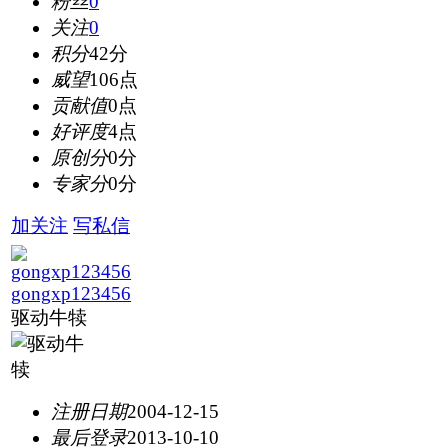
粉丝
0
关注
0
积分
42分
威望
106点
贡献值
0点
好评度
4点
原创分
0分
专家分
0分
加关注
写私信
gongxp123456
驱动牛犊
注册日期
2004-12-15
最后登录
2013-10-10