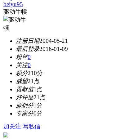
beiyu95
驱动牛犊
注册日期
2004-05-21
最后登录
2016-01-09
粉丝
0
关注
0
积分
210分
威望
21点
贡献值
1点
好评度
21点
原创分
1分
专家分
0分
加关注
写私信