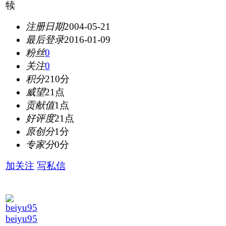
注册日期
2004-05-21
最后登录
2016-01-09
粉丝
0
关注
0
积分
210分
威望
21点
贡献值
1点
好评度
21点
原创分
1分
专家分
0分
加关注
写私信
beiyu95