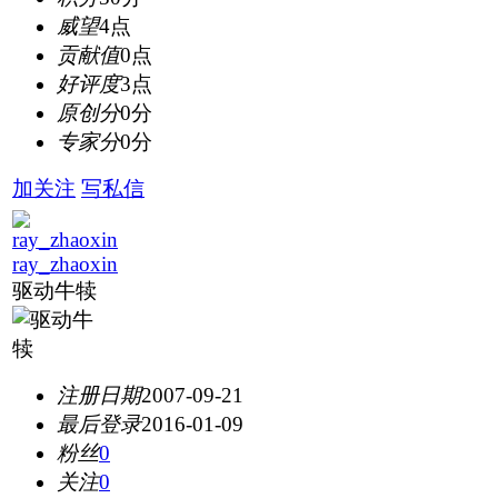
威望
4点
贡献值
0点
好评度
3点
原创分
0分
专家分
0分
加关注
写私信
ray_zhaoxin
驱动牛犊
注册日期
2007-09-21
最后登录
2016-01-09
粉丝
0
关注
0