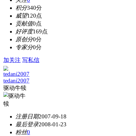
积分
340分
威望
120点
贡献值
0点
好评度
169点
原创分
0分
专家分
0分
加关注
写私信
tedani2007
驱动牛犊
注册日期
2007-09-18
最后登录
2008-01-23
粉丝
0