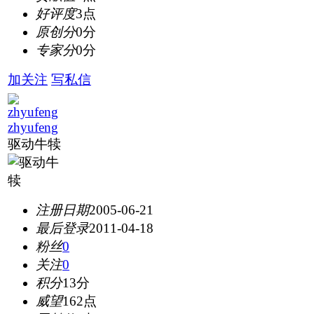
好评度
3点
原创分
0分
专家分
0分
加关注
写私信
zhyufeng
驱动牛犊
注册日期
2005-06-21
最后登录
2011-04-18
粉丝
0
关注
0
积分
13分
威望
162点