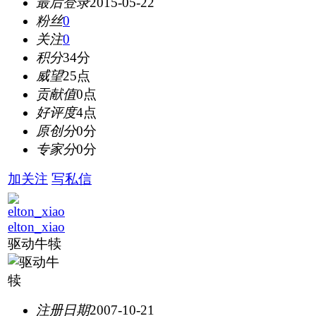
最后登录
2015-05-22
粉丝
0
关注
0
积分
34分
威望
25点
贡献值
0点
好评度
4点
原创分
0分
专家分
0分
加关注
写私信
elton_xiao
驱动牛犊
注册日期
2007-10-21