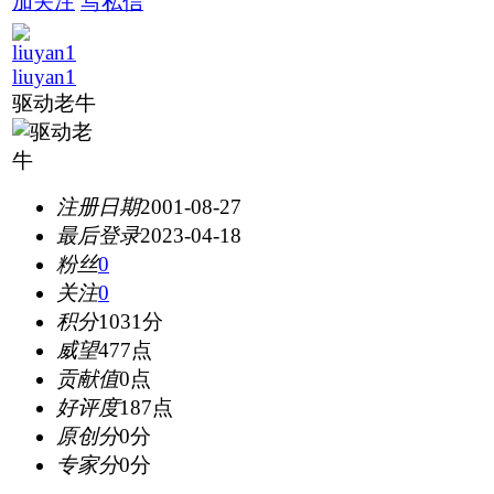
加关注
写私信
liuyan1
驱动老牛
注册日期
2001-08-27
最后登录
2023-04-18
粉丝
0
关注
0
积分
1031分
威望
477点
贡献值
0点
好评度
187点
原创分
0分
专家分
0分