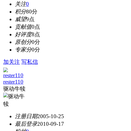
关注
0
积分
80分
威望
9点
贡献值
0点
好评度
8点
原创分
0分
专家分
0分
加关注
写私信
rester110
驱动牛犊
注册日期
2005-10-25
最后登录
2010-09-17