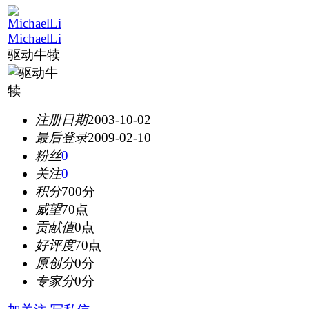
MichaelLi
驱动牛犊
注册日期
2003-10-02
最后登录
2009-02-10
粉丝
0
关注
0
积分
700分
威望
70点
贡献值
0点
好评度
70点
原创分
0分
专家分
0分