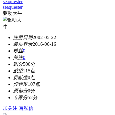
seaquester
驱动大牛
注册日期
2002-05-22
最后登录
2016-06-16
粉丝
0
关注
0
积分
500分
威望
115点
贡献值
0点
好评度
107点
原创分
0分
专家分
52分
加关注
写私信