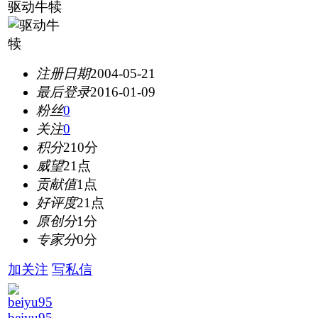
驱动牛犊
注册日期
2004-05-21
最后登录
2016-01-09
粉丝
0
关注
0
积分
210分
威望
21点
贡献值
1点
好评度
21点
原创分
1分
专家分
0分
加关注
写私信
beiyu95