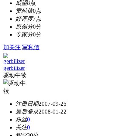
威望
8点
贡献值
0点
好评度
7点
原创分
0分
专家分
0分
加关注
写私信
gerbilizer
驱动牛犊
注册日期
2007-09-26
最后登录
2008-01-22
粉丝
0
关注
0
积分
30分