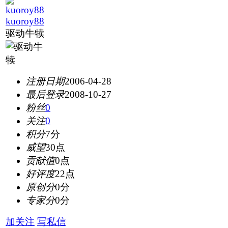
kuoroy88
驱动牛犊
注册日期
2006-04-28
最后登录
2008-10-27
粉丝
0
关注
0
积分
7分
威望
30点
贡献值
0点
好评度
22点
原创分
0分
专家分
0分
加关注
写私信