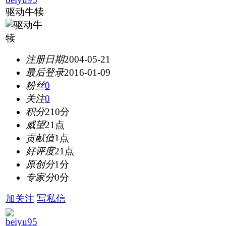
驱动牛犊
注册日期
2004-05-21
最后登录
2016-01-09
粉丝
0
关注
0
积分
210分
威望
21点
贡献值
1点
好评度
21点
原创分
1分
专家分
0分
加关注
写私信