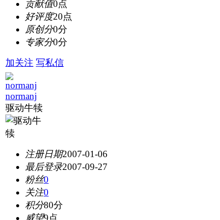
贡献值
0点
好评度
20点
原创分
0分
专家分
0分
加关注
写私信
normanj
驱动牛犊
注册日期
2007-01-06
最后登录
2007-09-27
粉丝
0
关注
0
积分
80分
威望
9点