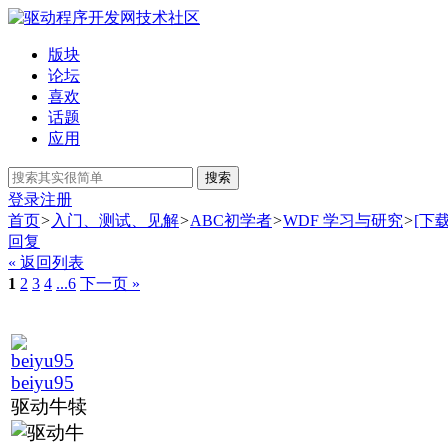
版块
论坛
喜欢
话题
应用
搜索
登录
注册
首页
>
入门、测试、见解
>
ABC初学者
>
WDF 学习与研究
>
[下载]
回复
« 返回列表
1
2
3
4
...6
下一页 »
beiyu95
驱动牛犊