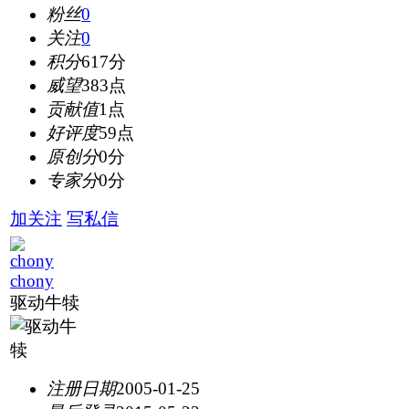
粉丝
0
关注
0
积分
617分
威望
383点
贡献值
1点
好评度
59点
原创分
0分
专家分
0分
加关注
写私信
chony
驱动牛犊
注册日期
2005-01-25