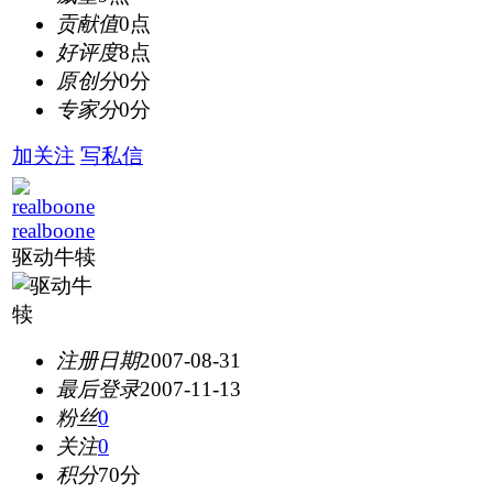
贡献值
0点
好评度
8点
原创分
0分
专家分
0分
加关注
写私信
realboone
驱动牛犊
注册日期
2007-08-31
最后登录
2007-11-13
粉丝
0
关注
0
积分
70分