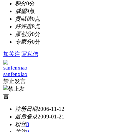
积分
0分
威望
9点
贡献值
0点
好评度
8点
原创分
0分
专家分
0分
加关注
写私信
sanfenxiao
禁止发言
注册日期
2006-11-12
最后登录
2009-01-21
粉丝
8
关注
0