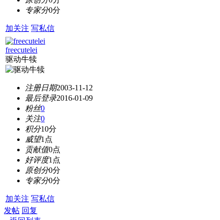
专家分
0分
加关注
写私信
freecutelei
驱动牛犊
注册日期
2003-11-12
最后登录
2016-01-09
粉丝
0
关注
0
积分
10分
威望
1点
贡献值
0点
好评度
1点
原创分
0分
专家分
0分
加关注
写私信
发帖
回复