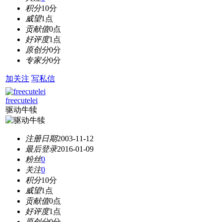
积分
10分
威望
1点
贡献值
0点
好评度
1点
原创分
0分
专家分
0分
加关注
写私信
freecutelei
驱动牛犊
注册日期
2003-11-12
最后登录
2016-01-09
粉丝
0
关注
0
积分
10分
威望
1点
贡献值
0点
好评度
1点
原创分
0分