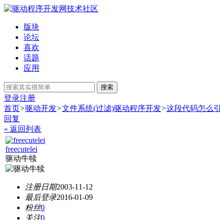
版块
论坛
喜欢
话题
应用
搜索
登录
注册
首页
>
驱动开发
>
文件系统(过滤)驱动程序开发
>
这段代码怎么引起
回复
« 返回列表
freecutelei
驱动牛犊
注册日期
2003-11-12
最后登录
2016-01-09
粉丝
0
关注
0