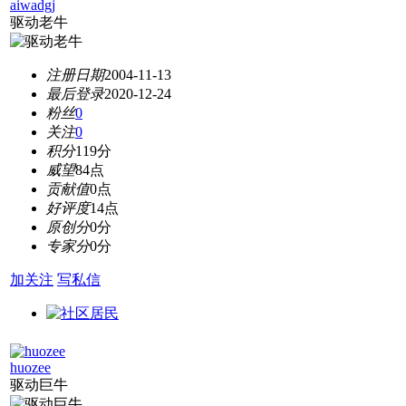
aiwadgj
驱动老牛
注册日期
2004-11-13
最后登录
2020-12-24
粉丝
0
关注
0
积分
119分
威望
84点
贡献值
0点
好评度
14点
原创分
0分
专家分
0分
加关注
写私信
huozee
驱动巨牛