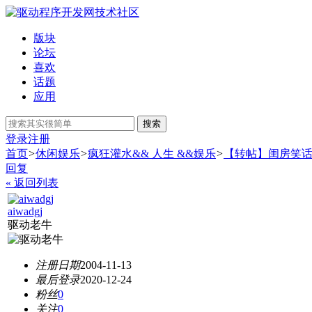
版块
论坛
喜欢
话题
应用
搜索
登录
注册
首页
>
休闲娱乐
>
疯狂灌水&& 人生 &&娱乐
>
【转帖】闺房笑
回复
« 返回列表
aiwadgj
驱动老牛
注册日期
2004-11-13
最后登录
2020-12-24
粉丝
0
关注
0