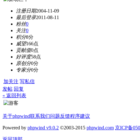
注册日期
2004-11-09
最后登录
2011-08-11
粉丝
0
关注
0
积分
8分
威望
166点
贡献值
0点
好评度
58点
原创分
0分
专家分
0分
加关注
写私信
发帖
回复
« 返回列表
关于phpwind
联系我们
问题反馈
程序建议
Powered by
phpwind v9.0.2
©2003-2015
phpwind.com
京ICP备050
返回顶部