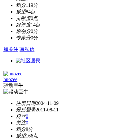
积分
119分
威望
84点
贡献值
0点
好评度
14点
原创分
0分
专家分
0分
加关注
写私信
huozee
驱动巨牛
注册日期
2004-11-09
最后登录
2011-08-11
粉丝
0
关注
0
积分
8分
威望
166点