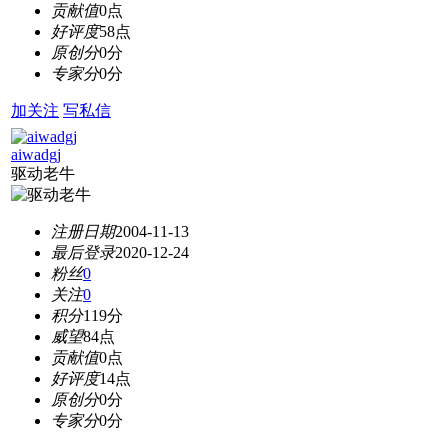
贡献值
0点
好评度
58点
原创分
0分
专家分
0分
加关注
写私信
aiwadgj
驱动老牛
注册日期
2004-11-13
最后登录
2020-12-24
粉丝
0
关注
0
积分
119分
威望
84点
贡献值
0点
好评度
14点
原创分
0分
专家分
0分