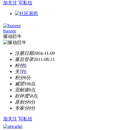
加关注
写私信
huozee
驱动巨牛
注册日期
2004-11-09
最后登录
2011-08-11
粉丝
0
关注
0
积分
8分
威望
166点
贡献值
0点
好评度
58点
原创分
0分
专家分
0分
加关注
写私信