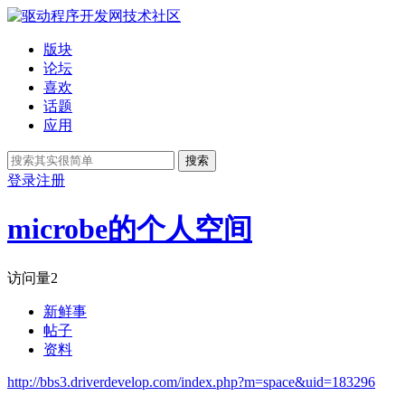
版块
论坛
喜欢
话题
应用
搜索
登录
注册
microbe的个人空间
访问量
2
新鲜事
帖子
资料
http://bbs3.driverdevelop.com/index.php?m=space&uid=183296