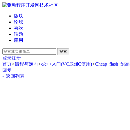
版块
论坛
喜欢
话题
应用
搜索
登录
注册
首页
>
编程与逆向
>
c/c++入门(VC,KeilC使用)
>
Cheap_flash_fs
回复
« 返回列表