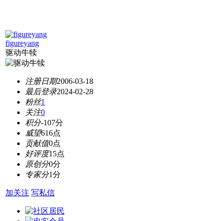
figureyang
驱动牛犊
注册日期
2006-03-18
最后登录
2024-02-28
粉丝
1
关注
0
积分
-107分
威望
616点
贡献值
0点
好评度
15点
原创分
0分
专家分
1分
加关注
写私信