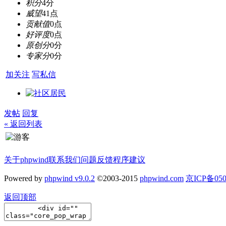
积分
4分
威望
41点
贡献值
0点
好评度
0点
原创分
0分
专家分
0分
加关注
写私信
发帖
回复
« 返回列表
关于phpwind
联系我们
问题反馈
程序建议
Powered by
phpwind v9.0.2
©2003-2015
phpwind.com
京ICP备050
返回顶部